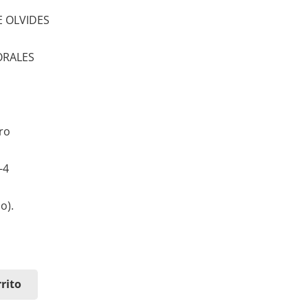
 OLVIDES
ORALES
bro
-4
o).
rito