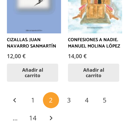
CIZALLAS. JUAN
CONFESIONES A NADIE.
NAVARRO SANMARTÍN
MANUEL MOLINA LÓPEZ
12,00
€
14,00
€
Añadir al
Añadir al
carrito
carrito
Paginación
1
2
3
4
5
de
entradas
…
14