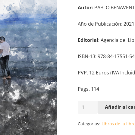
Autor:
PABLO BENAVENT
Año de Publicación: 2021
Editorial
: Agencia del Li
ISBN-13: 978-84-17551-54
PVP: 12 Euros (IVA Incluid
Pags. 114
UN
Añadir al car
DÍA
DE
Categorías:
Libros de la libr
JUVENTUD.