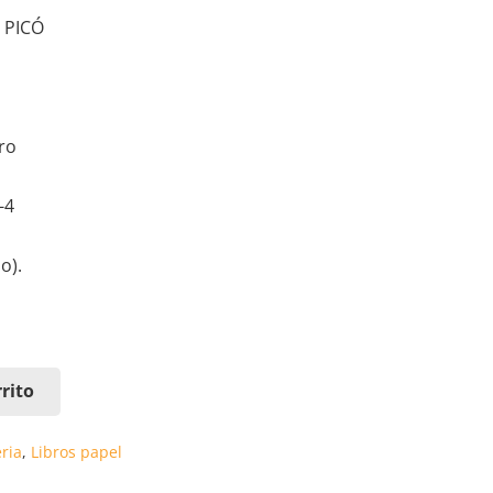
 PICÓ
bro
-4
o).
rito
eria
,
Libros papel