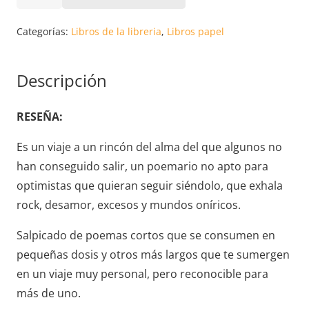
DE
COLISIÓN.
Categorías:
Libros de la libreria
,
Libros papel
SERGI
TORRENTS
Descripción
PUJOL
cantidad
RESEÑA:
Es un viaje a un rincón del alma del que algunos no
han conseguido salir, un poemario no apto para
optimistas que quieran seguir siéndolo, que exhala
rock, desamor, excesos y mundos oníricos.
Salpicado de poemas cortos que se consumen en
pequeñas dosis y otros más largos que te sumergen
en un viaje muy personal, pero reconocible para
más de uno.