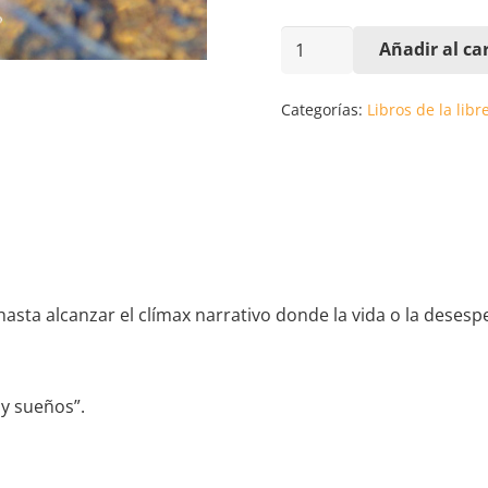
EL
Añadir al car
SILENCIO
DE
Categorías:
Libros de la libr
LAS
ONDAS
TRASVERSALES.
MARÍA
ISABEL
MOLPECERES
hasta alcanzar el clímax narrativo donde la vida o la desesp
GONZÁLEZ
cantidad
y sueños”.