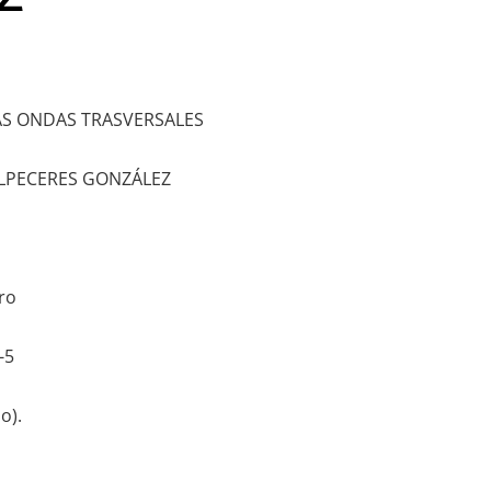
LAS ONDAS TRASVERSALES
LPECERES GONZÁLEZ
bro
-5
o).