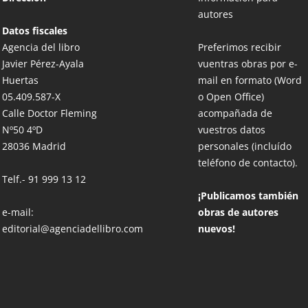
autores
Datos fiscales
Agencia del libro
Preferimos recibir
Javier Pérez-Ayala
vuentras obras por e-
Huertas
mail en formato (Word
05.409.587-X
o Open Office)
Calle Doctor Fleming
acompañada de
Nº50 4ºD
vuestros datos
28036 Madrid
personales (incluído
teléfono de contacto).
Telf.-
91 999 13 12
¡Publicamos también
e-mail:
obras de autores
editorial@agenciadellibro.com
nuevos!